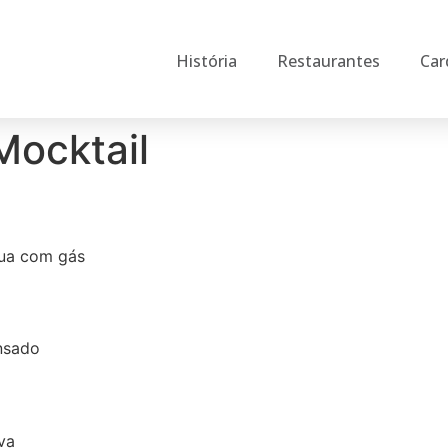
História
Restaurantes
Car
Mocktail
gua com gás
ensado
va