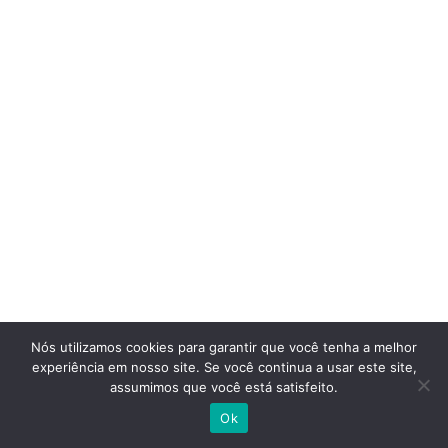
Nós utilizamos cookies para garantir que você tenha a melhor
experiência em nosso site. Se você continua a usar este site,
assumimos que você está satisfeito.
Ok