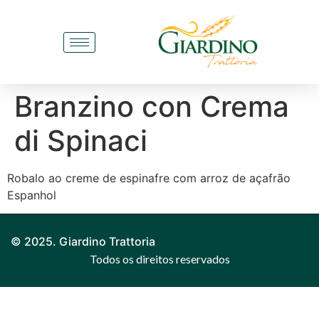
Branzino con Crema
di Spinaci
Robalo ao creme de espinafre com arroz de açafrão
Espanhol
© 2025. Giardino Trattoria
Todos os direitos reservados