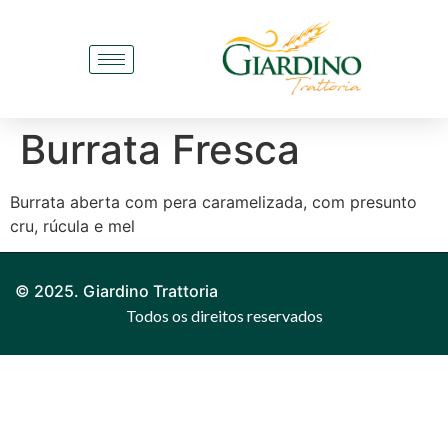
Burrata Fresca
Burrata aberta com pera caramelizada, com presunto
cru, rúcula e mel
© 2025. Giardino Trattoria
Todos os direitos reservados