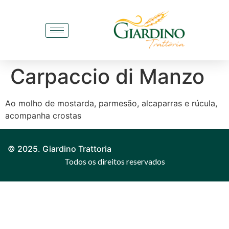
Carpaccio di Manzo
Ao molho de mostarda, parmesão, alcaparras e rúcula,
acompanha crostas
© 2025. Giardino Trattoria
Todos os direitos reservados