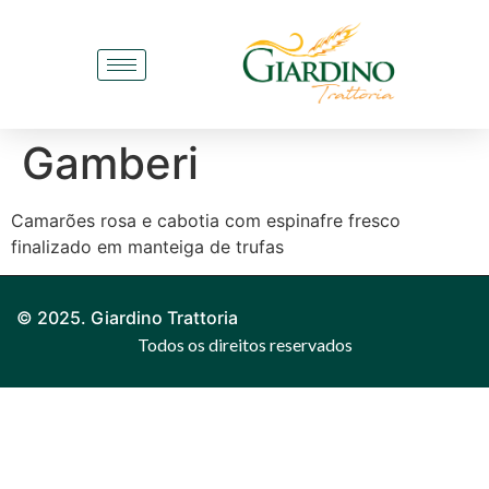
Gamberi
Camarões rosa e cabotia com espinafre fresco
finalizado em manteiga de trufas
© 2025. Giardino Trattoria
Todos os direitos reservados